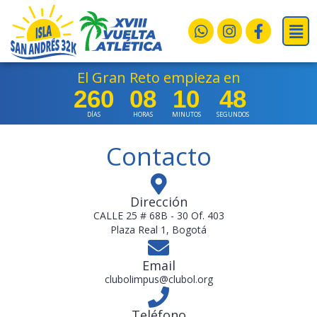
Ir
Mai
al
Whatsapp
Instagram
Faceboo
Men
contenido
f
El Gran Reto empieza en
260
08
10
48
DÍAS
HORAS
MINUTOS
SEGUNDOS
Contacto
Dirección
CALLE 25 # 68B - 30 Of. 403
Plaza Real 1, Bogotá
Email
clubolimpus@clubol.org
Teléfono